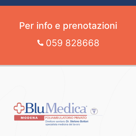
Per info e prenotazioni
059 828668