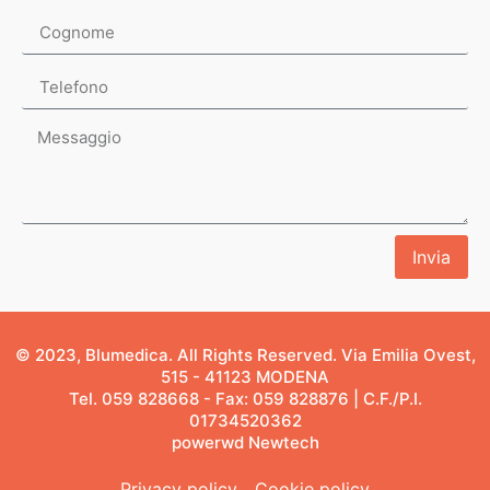
Invia
© 2023, Blumedica. All Rights Reserved. Via Emilia Ovest,
515 - 41123 MODENA
Tel. 059 828668 - Fax: 059 828876 | C.F./P.I.
01734520362
powerwd Newtech
Privacy policy
Cookie policy