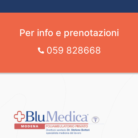
Per info e prenotazioni
059 828668