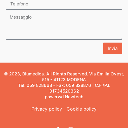
Invia
© 2023, Blumedica. All Rights Reserved. Via Emilia Ovest,
515 - 41123 MODENA
Tel. 059 828668 - Fax: 059 828876 | C.F./P.I.
01734520362
powerwd Newtech
Privacy policy
Cookie policy