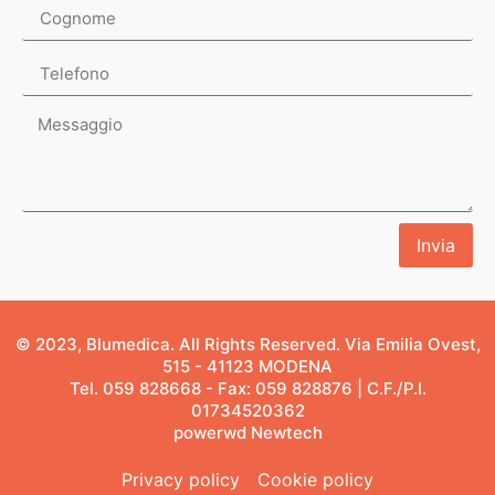
Invia
© 2023, Blumedica. All Rights Reserved. Via Emilia Ovest,
515 - 41123 MODENA
Tel. 059 828668 - Fax: 059 828876 | C.F./P.I.
01734520362
powerwd Newtech
Privacy policy
Cookie policy