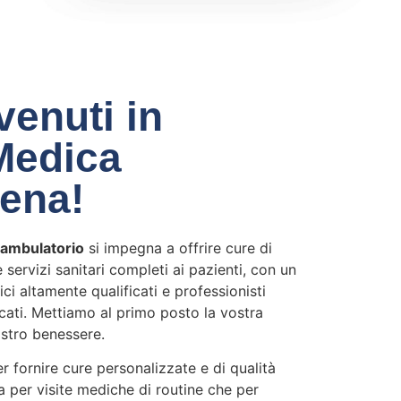
enuti in
Medica
ena!
iambulatorio
si impegna a offrire cure di
e servizi sanitari completi ai pazienti, con un
ci altamente qualificati e professionisti
icati. Mettiamo al primo posto la vostra
vostro benessere.
r fornire cure personalizzate e di qualità
ia per visite mediche di routine che per