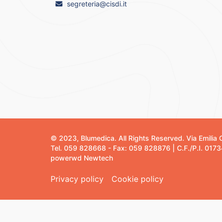
segreteria@cisdi.it
© 2023, Blumedica. All Rights Reserved. Via Emili
Tel. 059 828668 - Fax: 059 828876 | C.F./P.I. 01
powerwd Newtech
Privacy policy
Cookie policy