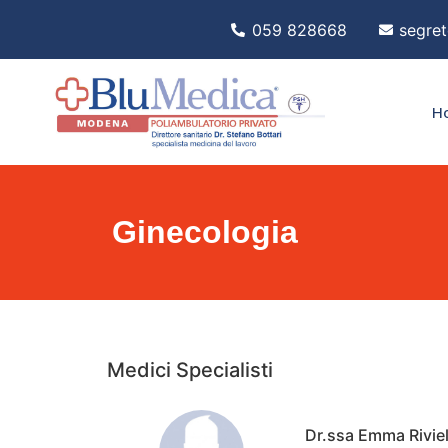
059 828668
segret
H
Ginecologia
Medici Specialisti
Dr.ssa Emma Riviel