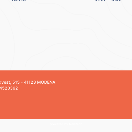
a Ovest, 515 - 41123 MODENA
734520362
powered by Newtech