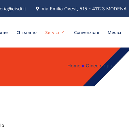
eria@cisdi.it
Via Emilia Ovest, 515 - 41123 MODENA
ome
Chi siamo
Servizi
Convenzioni
Medici
Home
»
Ginecologia
lo