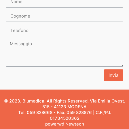
Invia
© 2023, Blumedica. All Rights Reserved. Via Emilia Ovest,
515 - 41123 MODENA
Tel. 059 828668 - Fax: 059 828876 | C.F./P.I.
01734520362
powerwd Newtech